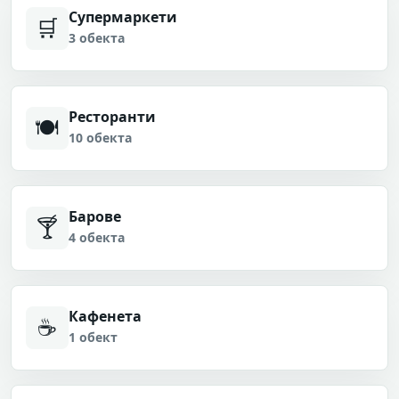
Супермаркети
🛒
3 обекта
Ресторанти
🍽
10 обекта
Барове
🍸
4 обекта
Кафенета
☕
1 обект