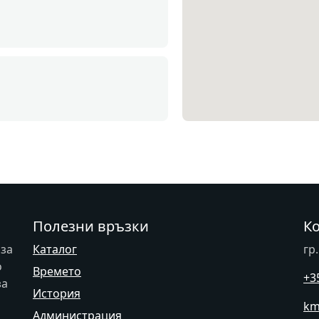
Полезни връзки
К
 за
Каталог
гр
о
Времето
+3
за
История
km
Администрация