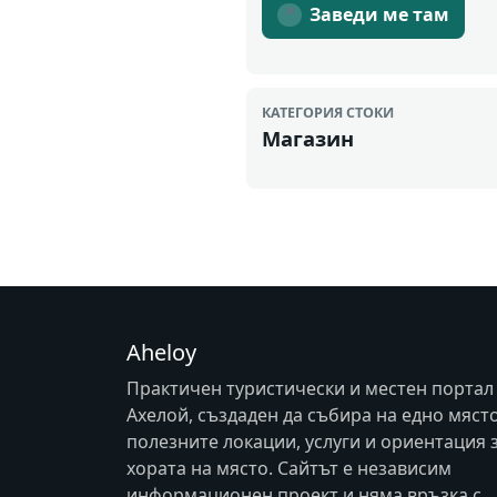
Заведи ме там
↗
КАТЕГОРИЯ СТОКИ
Магазин
Aheloy
Практичен туристически и местен портал
Ахелой, създаден да събира на едно мяст
полезните локации, услуги и ориентация 
хората на място. Сайтът е независим
информационен проект и няма връзка с