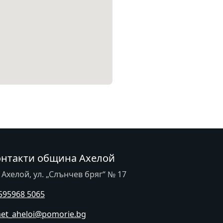
онтакти община Ахелой
. Ахелой, ул. „Слънчев бряг“ № 17
595968 5065
et_aheloi@pomorie.bg