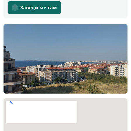
Заведи ме там
↗