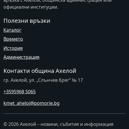
връзка с
Ахелой
, общинска администрация или
официални институции.
Полезни връзки
Каталог
Времето
История
Администрация
Контакти община Ахелой
гр. Ахелой, ул. „Слънчев бряг“ № 17
+3595968 5065
kmet_aheloi@pomorie.bg
© 2026 Ахелой – новини, събития и информация