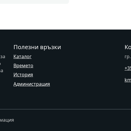
Полезни връзки
К
 за
Каталог
гр
о
Времето
+3
за
История
km
Администрация
рмация