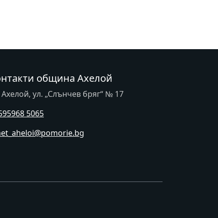
онтакти община Ахелой
. Ахелой, ул. „Слънчев бряг“ № 17
595968 5065
et_aheloi@pomorie.bg